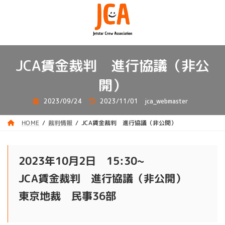
コ
ナ
ン
ビ
テ
ゲ
ン
ー
ツ
シ
へ
ョ
JCA賃金裁判 進行協議（非公
ス
ン
キ
に
開）
ッ
移
プ
動
最
2023/09/24
2023/11/01
jca_webmaster
終
更
新
JCA賃金裁判 進行協議（非公開）
裁判情報
HOME
日
時
:
2023年10月2日 15:30~
JCA賃金裁判 進行協議（非公開）
東京地裁 民事36部