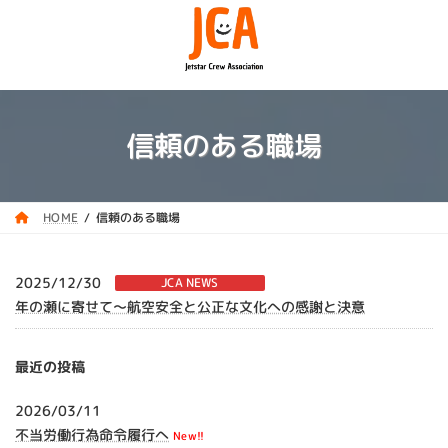
コ
ナ
ン
ビ
テ
ゲ
ン
ー
ツ
シ
へ
ョ
ス
ン
信頼のある職場
キ
に
ッ
移
プ
動
信頼のある職場
HOME
2025/12/30
JCA NEWS
年の瀬に寄せて～航空安全と公正な文化への感謝と決意
最近の投稿
2026/03/11
不当労働行為命令履行へ
New!!