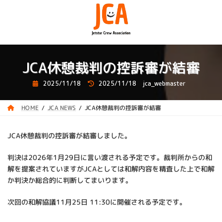
コ
ナ
ン
ビ
テ
ゲ
ン
ー
ツ
シ
へ
ョ
JCA休憩裁判の控訴審が結審
ス
ン
キ
に
最
ッ
移
2025/11/18
2025/11/18
jca_webmaster
終
プ
動
更
新
日
JCA休憩裁判の控訴審が結審
JCA NEWS
HOME
時
:
JCA休憩裁判の控訴審が結審しました。
判決は2026年1月29日に言い渡される予定です。裁判所からの和
解を提案されていますがJCAとしては和解内容を精査した上で和解
か判決か総合的に判断してまいります。
次回の和解協議11月25日 11:30に開催される予定です。