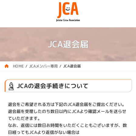
コ
ナ
ン
ビ
テ
ゲ
ン
ー
ツ
シ
へ
ョ
ス
ン
JCA退会届
キ
に
ッ
移
プ
動
JCAメンバー専用
JCA退会届
HOME
JCAの退会手続きについて
退会をご希望される方は下記のJCA退会届をご提出ください。
退会届を受理したのち数日以内にJCAより確認メールを送らせ
ていただきます。
なお、返信には数日お時間をいただくこともございますが、数
日経ってもJCAより返信がない場合は