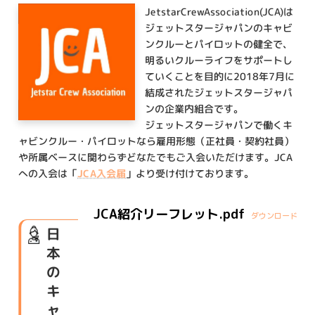
4.
JCA への寄付についてのお願い
JetstarCrewAssociation(JCA)は
ジェットスタージャパンのキャビ
ンクルーとパイロットの健全で、
明るいクルーライフをサポートし
ていくことを目的に2018年7月に
結成されたジェットスタージャパ
ンの企業内組合です。
ジェットスタージャパンで働くキ
ャビンクルー・パイロットなら雇用形態（正社員・契約社員）
や所属ベースに関わらずどなたでもご入会いただけます。JCA
への入会は「
JCA入会届
」より受け付けております。
JCA紹介リーフレット
.pdf
ダウンロード
日
本
の
キ
ャ