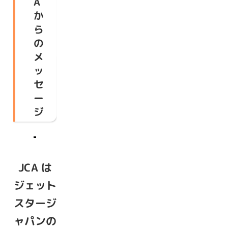
A
か
ら
の
メ
ッ
セ
ー
ジ
JCA は
ジェット
スタージ
ャパンの