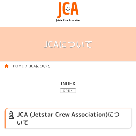
コ
ナ
ン
ビ
テ
ゲ
ン
ー
ツ
シ
へ
ョ
ス
ン
JCAについて
キ
に
ッ
移
プ
動
JCAについて
HOME
OPEN
1.
JCA (Jetstar Crew Association)について
2.
JCAに関するQ&A
JCA (Jetstar Crew Association)につ
いて
3.
JCA アンケート