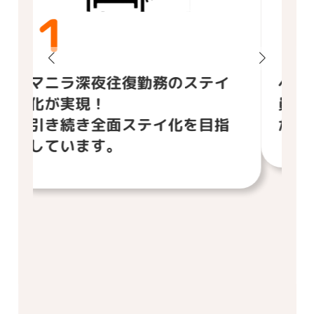
１
マニラ深夜往復勤務のステイ
ベー
化が実現！
員が
引き続き全面ステイ化を目指
かり
しています。