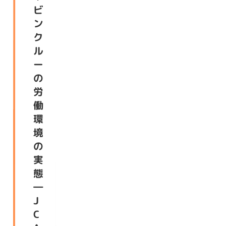
ビ
ン
ク
ル
ー
の
労
働
環
境
の
実
態
―
J
C