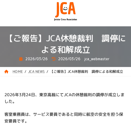
コ
ナ
ン
ビ
テ
ゲ
ン
ー
ツ
シ
へ
ョ
【ご報告】JCA休憩裁判 調停に
ス
ン
キ
に
よる和解成立
ッ
移
プ
動
最
2026/03/26
2026/03/26
jca_webmaster
終
更
新
【ご報告】JCA休憩裁判 調停による和解成立
JCA NEWS
HOME
日
時
:
2026年3月24日、東京高裁にてJCAの休憩裁判の調停が成立しま
した。
客室乗務員は、サービス要員であると同時に航空の安全を担う保
安要員です。